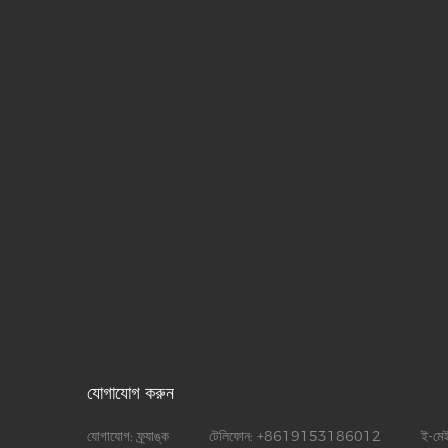
যোগাযোগ করুন
যোগাযোগ:
ফ্র্যাঙ্ক
টেলিফোন:
+8619153186012
ই-মে