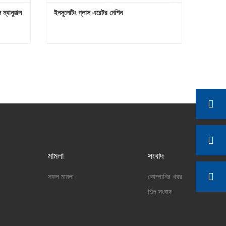
ম্যানুয়াল 
ইনসুলেটিং গ্লাস এরেটর মেশিন
এয়ার ফ্লোট গ্লাস টিল্টিং ব্রেকিং ফ্লিপটেবল ম্যানুয়াল কাটিং এজ মেশিন
ইনসুলেটিং গ্লাস এরেটর মেশিন
এখনই যোগাযোগ করুন
মামলা
সংবাদ
সফল মামলা
কোম্পানির খবর
শিল্প সংবাদ