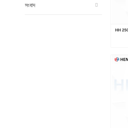
সংবাদ
HH 2500 
HH 2500 
এখনই য