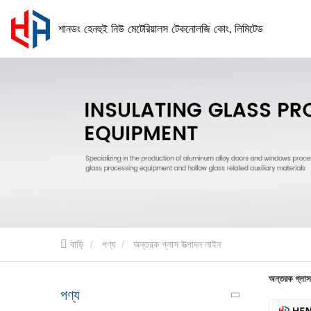
শানডং হেনহুই নিউ মেটেরিয়ালস টেকনোলজি কোং, লিমিটেড
বাড়ি
পণ্য
অন্তরক গ্লাস উত্পাদন লাইন
অন্তরক গ্লাস
পণ্য