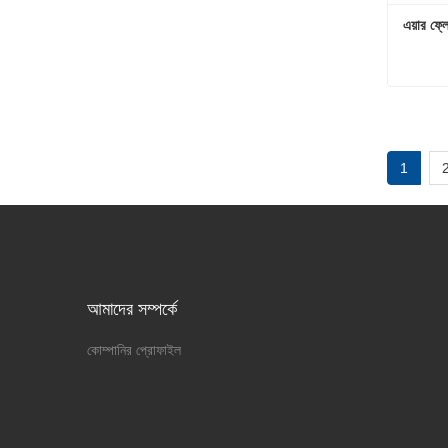
এয়ার ফ্ল
এয়ার ফ্ল
এখনই য
1
আমাদের সম্পর্কে
কোম্পানির প্রোফাইল