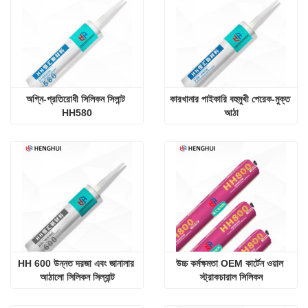
অগ্নি-প্রতিরোধী সিলিকন সিলান্ট 
কারখানার পাইকারি বহুমুখী পেরেক-মুক্ত 
HH580
আঠা
HH 600 উন্নত দরজা এবং জানালার 
উচ্চ কর্মক্ষমতা OEM কার্টেন ওয়াল 
আঠালো সিলিকন সিল্যান্ট
স্ট্রাকচারাল সিলিকন