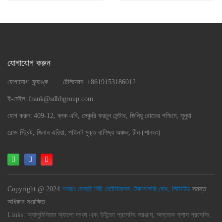
যোগাযোগ করুন
যোগাযোগ:
ফ্র্যাঙ্ক
টেলিফোন:
+8619153186012
ই-মেইল:
frank@sdhhgroup.com
যোগ করুন:
409-12, ব্লক এবি, সেঞ্চুরি ফরচুন সেন্টার, জিনিয়ু রোডের পশ্চিমে, সুনুয়া
রোড স্ট্রিট, জিনান এরিয়া, পাইলট মুক্ত বাণিজ্য অঞ্চল, চীন (শানডং)
Copyright @ 2024
শানডং হেনহুই নিউ মেটেরিয়ালস টেকনোলজি কোং, লিমিটেড
সমস্ত
অধিকার সংরক্ষিত.
Links:
অ্যালুমিনিয়াম অ্যালো দরজা এবং উইন্ডো প্রসেসিং সরঞ্জাম, অন্তরক গ্লাস প্রসেসিং