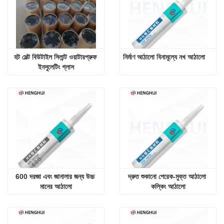
হট মেল্ট বিউটাইল সিলান্ট ওয়াটারপ্রুফ 
নির্মাণ আঠালো বিনামূল্যে নখ আঠালো
ইনসুলেটিং গ্লাস
600 দরজা এবং জানালার জন্য উচ্চ 
দ্রুত শুকানো পেরেক-মুক্ত আঠালো 
মানের আঠালো
কল্কিং আঠালো