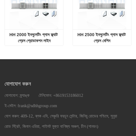
HH 2000 ইনসুলেটিং গ্লাস ফ্ল্যাট 
HH 2500 ইনসুলেটিং গ্লাস ফ্ল্যাট 
প্রেস প্রোডাকশন লাইন
প্রেস মেশিন
যোগাযোগ করুন
যোগাযোগ:
ফ্র্যাঙ্ক
টেলিফোন:
+8619153186012
ই-মেইল:
frank@sdhhgroup.com
যোগ করুন:
409-12, ব্লক এবি, সেঞ্চুরি ফরচুন সেন্টার, জিনিয়ু রোডের পশ্চিমে, সুনুয়া
রোড স্ট্রিট, জিনান এরিয়া, পাইলট মুক্ত বাণিজ্য অঞ্চল, চীন (শানডং)