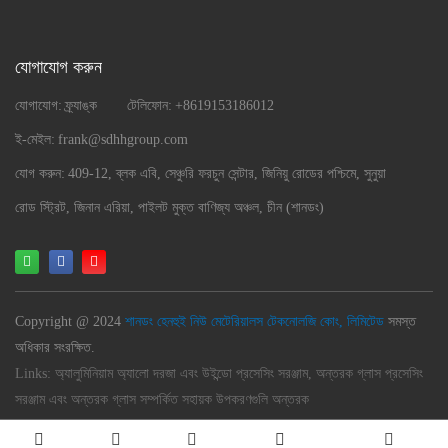
যোগাযোগ করুন
যোগাযোগ:
ফ্র্যাঙ্ক
টেলিফোন:
+8619153186012
ই-মেইল:
frank@sdhhgroup.com
যোগ করুন:
409-12, ব্লক এবি, সেঞ্চুরি ফরচুন সেন্টার, জিনিয়ু রোডের পশ্চিমে, সুনুয়া
রোড স্ট্রিট, জিনান এরিয়া, পাইলট মুক্ত বাণিজ্য অঞ্চল, চীন (শানডং)
Copyright @ 2024
শানডং হেনহুই নিউ মেটেরিয়ালস টেকনোলজি কোং, লিমিটেড
সমস্ত
অধিকার সংরক্ষিত.
Links:
অ্যালুমিনিয়াম অ্যালো দরজা এবং উইন্ডো প্রসেসিং সরঞ্জাম, অন্তরক গ্লাস প্রসেসিং
সরঞ্জাম এবং অন্তরক গ্লাস সম্পর্কিত সহায়ক উপকরণগুলি অন্তরক