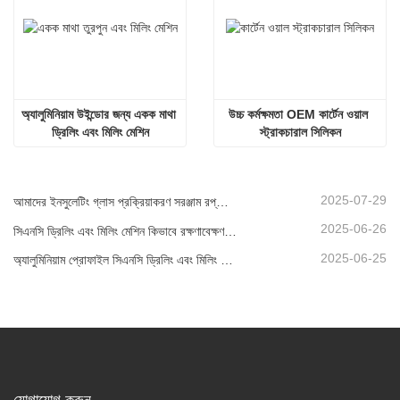
অ্যালুমিনিয়াম উইন্ডোর জন্য একক মাথা 
উচ্চ কর্মক্ষমতা OEM কার্টেন ওয়াল 
ড্রিলিং এবং মিলিং মেশিন
স্ট্রাকচারাল সিলিকন
2025-07-29
আমাদের ইনসুলেটিং গ্লাস প্রক্রিয়াকরণ সরঞ্জাম রপ্তানি নতুন উচ্চতায় পৌঁছেছে, যা বিশ্বব্যাপী সবুজ ভবনের উন্নয়নে অবদান রাখছে।
2025-06-26
সিএনসি ড্রিলিং এবং মিলিং মেশিন কিভাবে রক্ষণাবেক্ষণ করবেন?
2025-06-25
অ্যালুমিনিয়াম প্রোফাইল সিএনসি ড্রিলিং এবং মিলিং মেশিন সংযুক্ত আরব আমিরাতে পাঠানো হয়েছে
যোগাযোগ করুন