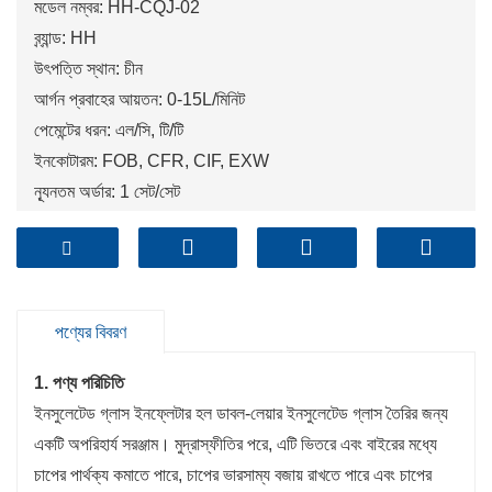
মডেল নম্বর: HH-CQJ-02
ব্র্যান্ড: HH
উৎপত্তি স্থান: চীন
আর্গন প্রবাহের আয়তন: 0-15L/মিনিট
পেমেন্টের ধরন: এল/সি, টি/টি
ইনকোটারম: FOB, CFR, CIF, EXW
ন্যূনতম অর্ডার: 1 সেট/সেট
বন্দর: কিংডাও, সাংহাই, তিয়ানজিন
পণ্যের বিবরণ
1. পণ্য পরিচিতি
ইনসুলেটেড গ্লাস ইনফ্লেটার হল ডাবল-লেয়ার ইনসুলেটেড গ্লাস তৈরির জন্য
একটি অপরিহার্য সরঞ্জাম। মুদ্রাস্ফীতির পরে, এটি ভিতরে এবং বাইরের মধ্যে
চাপের পার্থক্য কমাতে পারে, চাপের ভারসাম্য বজায় রাখতে পারে এবং চাপের