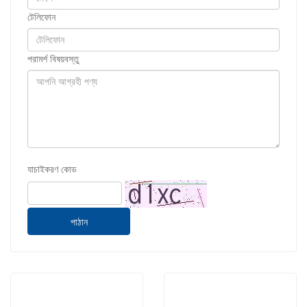
টেলিফোন
পরামর্শ বিষয়বস্তু
যাচাইকরণ কোড
পাঠান