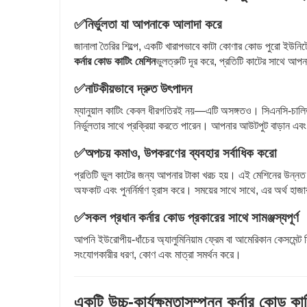
✅
নির্ভুলতা যা আপনাকে আলাদা করে
জানালা তৈরির শিল্পে, একটি খারাপভাবে কাটা কোণার কোড পুরো ইউনি
কর্নার কোড কাটিং মেশিন
ভুলত্রুটি দূর করে, প্রতিটি কাটের সাথে আপ
✅
নাটকীয়ভাবে দ্রুত উৎপাদন
ম্যানুয়াল কাটিং কেবল ধীরগতিরই নয়—এটি অসঙ্গতও। সিএনসি-চাল
নির্ভুলতার সাথে প্রক্রিয়া করতে পারেন। আপনার আউটপুট বাড়ান 
✅
অপচয় কমাও, উপকরণের ব্যবহার সর্বাধিক করো
প্রতিটি ভুল কাটের জন্য আপনার টাকা খরচ হয়। এই মেশিনের উন্নত 
অফকাট এবং পুনর্নির্মাণ হ্রাস করে। সময়ের সাথে সাথে, এর অর্থ হাজা
✅
সকল প্রধান কর্নার কোড প্রকারের সাথে সামঞ্জস্যপূর্ণ
আপনি ইউরোপীয়-ধাঁচের অ্যালুমিনিয়াম ফ্রেম বা আমেরিকান কেসমেন্ট
সংযোগকারীর ধরণ, কোণ এবং মাত্রা সমর্থন করে।
একটি উচ্চ-কার্যক্ষমতাসম্পন্ন কর্নার কোড কাট