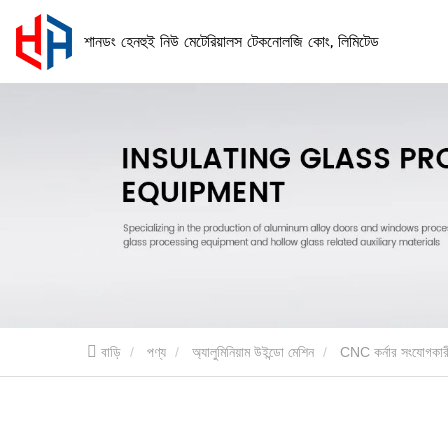
শানডং হেনহুই নিউ মেটেরিয়ালস টেকনোলজি কোং, লিমিটেড
বাড়ি
পণ্য
অ্যালুমিনিয়াম উইন্ডো মেশিন
CNC কর্নার সংযোগকার