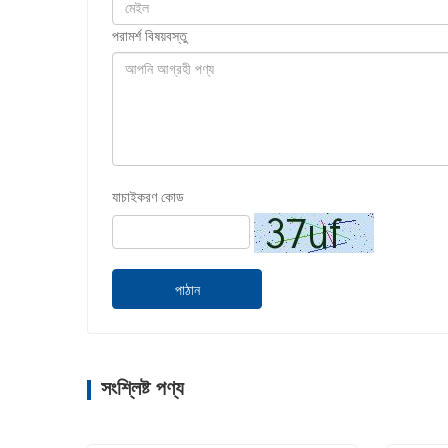
পরামর্শ বিষয়বস্তু
যাচাইকরণ কোড
পাঠান
সংশ্লিষ্ট পণ্য