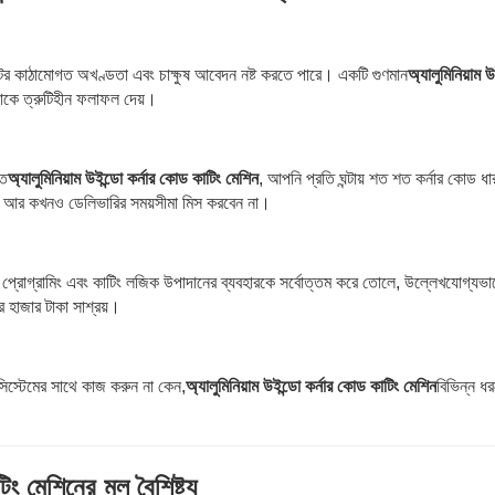
টের কাঠামোগত অখণ্ডতা এবং চাক্ষুষ আবেদন নষ্ট করতে পারে। একটি গুণমান
অ্যালুমিনিয়াম 
নাকে ত্রুটিহীন ফলাফল দেয়।
িত
অ্যালুমিনিয়াম উইন্ডো কর্নার কোড কাটিং মেশিন
, আপনি প্রতি ঘন্টায় শত শত কর্নার কোড ধা
এবং আর কখনও ডেলিভারির সময়সীমা মিস করবেন না।
প্রোগ্রামিং এবং কাটিং লজিক উপাদানের ব্যবহারকে সর্বোত্তম করে তোলে, উল্লেখযোগ্যভা
র হাজার টাকা সাশ্রয়।
 সিস্টেমের সাথে কাজ করুন না কেন,
অ্যালুমিনিয়াম উইন্ডো কর্নার কোড কাটিং মেশিন
বিভিন্ন ধ
িং মেশিনের মূল বৈশিষ্ট্য