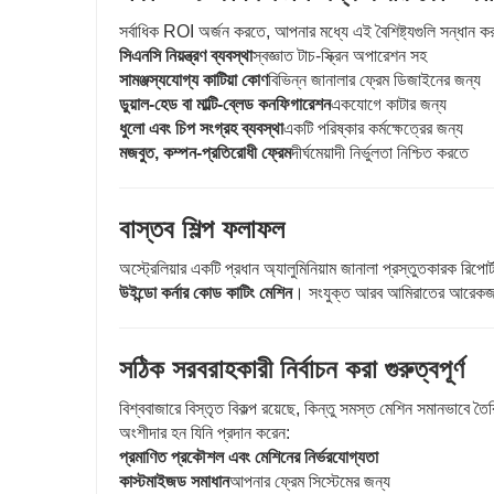
সর্বাধিক ROI অর্জন করতে, আপনার মধ্যে এই বৈশিষ্ট্যগুলি সন্ধান ক
সিএনসি নিয়ন্ত্রণ ব্যবস্থা
স্বজ্ঞাত টাচ-স্ক্রিন অপারেশন সহ
সামঞ্জস্যযোগ্য কাটিয়া কোণ
বিভিন্ন জানালার ফ্রেম ডিজাইনের জন্য
ডুয়াল-হেড বা মাল্টি-ব্লেড কনফিগারেশন
একযোগে কাটার জন্য
ধুলো এবং চিপ সংগ্রহ ব্যবস্থা
একটি পরিষ্কার কর্মক্ষেত্রের জন্য
মজবুত, কম্পন-প্রতিরোধী ফ্রেম
দীর্ঘমেয়াদী নির্ভুলতা নিশ্চিত করতে
বাস্তব শিল্প ফলাফল
অস্ট্রেলিয়ার একটি প্রধান অ্যালুমিনিয়াম জানালা প্রস্তুতকারক রিপোর
উইন্ডো কর্নার কোড কাটিং মেশিন
। সংযুক্ত আরব আমিরাতের আরেকজন ক
সঠিক সরবরাহকারী নির্বাচন করা গুরুত্বপূর্ণ
বিশ্ববাজারে বিস্তৃত বিকল্প রয়েছে, কিন্তু সমস্ত মেশিন সমানভাবে 
অংশীদার হন যিনি প্রদান করেন:
প্রমাণিত প্রকৌশল এবং মেশিনের নির্ভরযোগ্যতা
কাস্টমাইজড সমাধান
আপনার ফ্রেম সিস্টেমের জন্য