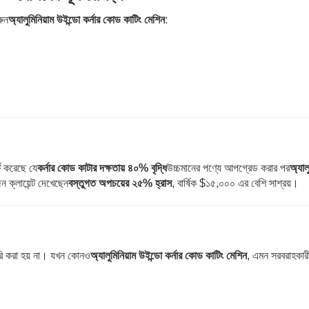
রুন
অ্যালুমিনিয়াম উইন্ডো কর্নার কোড কাটিং মেশিন
:
্ট করেছে যে
কর্নার কোড কাটার দক্ষতায় ৪০% বৃদ্ধি
উচ্চমানের পণ্যে আপগ্রেড করার পর
অ্যাল
্লায়েন্ট দেখেছেন
বস্তুগত অপচয়ের ২৫% হ্রাস
, বার্ষিক $১৫,০০০ এর বেশি সাশ্রয়।
তৈরি করা হয় না। যখন কোনও
অ্যালুমিনিয়াম উইন্ডো কর্নার কোড কাটিং মেশিন
, এমন সরবরাহকার