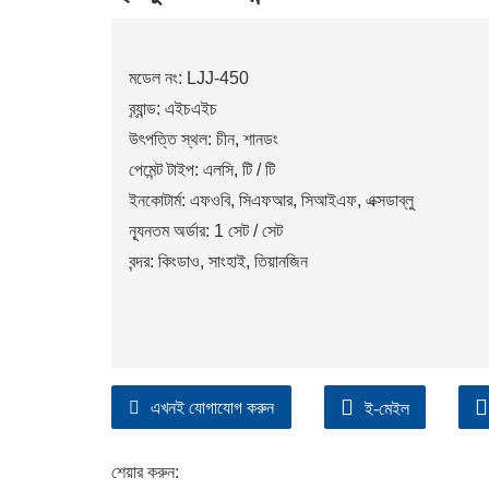
মডেল নং: LJJ-450
ব্র্যান্ড: এইচএইচ
উৎপত্তি স্থল: চীন, শানডং
পেমেন্ট টাইপ: এলসি, টি / টি
ইনকোটার্ম: এফওবি, সিএফআর, সিআইএফ, এক্সডাব্লু
ন্যূনতম অর্ডার: 1 সেট / সেট
বন্দর: কিংডাও, সাংহাই, তিয়ানজিন
এখনই যোগাযোগ করুন
ই-মেইল
শেয়ার করুন: