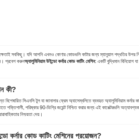
বং দক্ষতাই সবকিছু। যদি আপনি এখনও কোণার কোডগুলি কাটার জন্য ম্যানুয়াল পদ্ধতির উপর নি
ন। প্রবেশ করুন
অ্যালুমিনিয়াম উইন্ডো কর্নার কোড কাটিং মেশিন
: একটি বুদ্ধিমান বিনিয়োগ য
শিন কী?
ত বিশেষায়িত সিএনসি টুল যা জানালার ফ্রেম অ্যাসেম্বলিতে ব্যবহৃত অ্যালুমিনিয়াম কর্নার কা
োতে শক্তিশালী, পরিষ্কার 90-ডিগ্রি জয়েন্ট নিশ্চিত করার জন্য এই কানেক্টরগুলি অত্যাবশ্
ধারাবাহিকতার নিশ্চয়তা দেয়।
ডো কর্নার কোড কাটিং মেশিনের প্রয়োজন?