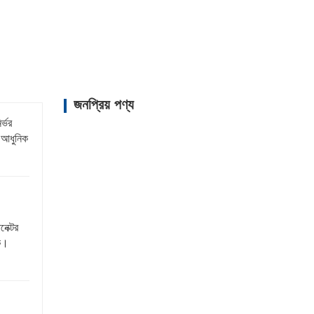
জনপ্রিয় পণ্য
র্ভর
া আধুনিক
নেক্টর
যক।