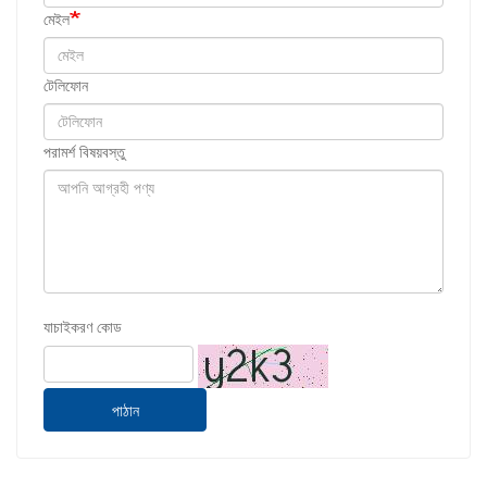
মেইল
টেলিফোন
পরামর্শ বিষয়বস্তু
যাচাইকরণ কোড
পাঠান