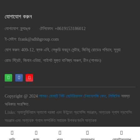
যোগাযোগ করুন
যোগাযোগ:
ফ্র্যাঙ্ক
টেলিফোন:
+8619153186012
ই-মেইল:
frank@sdhhgroup.com
যোগ করুন:
409-12, ব্লক এবি, সেঞ্চুরি ফরচুন সেন্টার, জিনিয়ু রোডের পশ্চিমে, সুনুয়া
রোড স্ট্রিট, জিনান এরিয়া, পাইলট মুক্ত বাণিজ্য অঞ্চল, চীন (শানডং)
Copyright @ 2024
শানডং হেনহুই নিউ মেটেরিয়ালস টেকনোলজি কোং, লিমিটেড
সমস্ত
অধিকার সংরক্ষিত.
Links:
অ্যালুমিনিয়াম অ্যালো দরজা এবং উইন্ডো প্রসেসিং সরঞ্জাম, অন্তরক গ্লাস প্রসেসিং
সরঞ্জাম এবং অন্তরক গ্লাস সম্পর্কিত সহায়ক উপকরণগুলি অন্তরক
বাড়ি
পণ্য
খবর
অনুসন্ধান
হোয়াটসঅ্যাপ