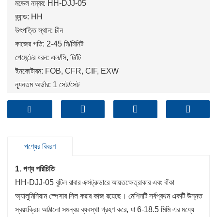
মডেল নম্বর: HH-DJJ-05
ব্র্যান্ড: HH
উৎপত্তি স্থান: চীন
কাজের গতি: 2-45 মি/মিনিট
পেমেন্টের ধরন: এল/সি, টি/টি
ইনকোটারম: FOB, CFR, CIF, EXW
ন্যূনতম অর্ডার: 1 সেট/সেট
বন্দর: কিংডাও, সাংহাই, তিয়ানজিন
পণ্যের বিবরণ
1. পণ্য পরিচিতি
HH-DJJ-05 বুটিল রাবার এক্সট্রুডারে আয়তক্ষেত্রাকার এবং বাঁকা
অ্যালুমিনিয়াম স্পেসার সিল করার কাজ রয়েছে। মেশিনটি সর্বপ্রথম একটি উন্নত
স্বয়ংক্রিয় আঠালো সমন্বয় ব্যবস্থা গ্রহণ করে, যা 6-18.5 মিমি এর মধ্যে